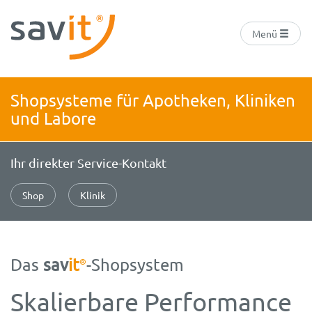
Menü
Shopsysteme für Apotheken, Kliniken
und Labore
Ihr direkter Service-Kontakt
Shop
Klinik
Das
sav
it
-Shopsystem
®
Skalierbare Performance